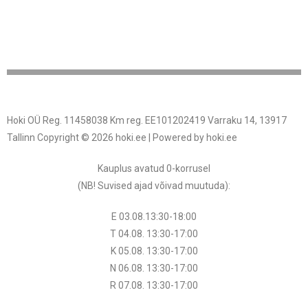
Hoki OÜ Reg. 11458038 Km reg. EE101202419 Varraku 14, 13917
Tallinn Copyright © 2026 hoki.ee | Powered by hoki.ee
Kauplus avatud 0-korrusel
(NB! Suvised ajad võivad muutuda
):
E 03.08.13:30-18:00
T 04.08.
13:30
-17:00
K 05.08.
13:30
-17:00
N 06.08.
13:30
-17:00
R 07.08.
13:30
-17:00