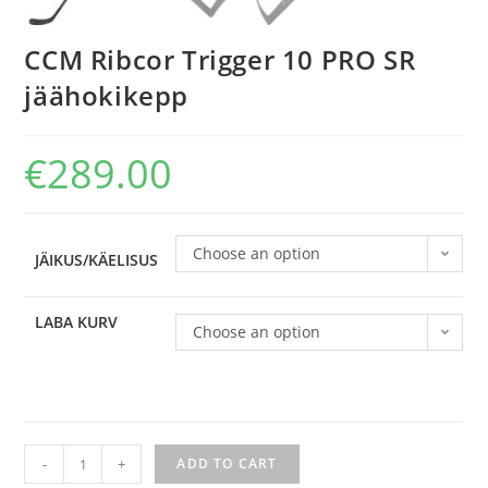
CCM Ribcor Trigger 10 PRO SR
jäähokikepp
€
289.00
Choose an option
JÄIKUS/KÄELISUS
LABA KURV
Choose an option
-
+
ADD TO CART