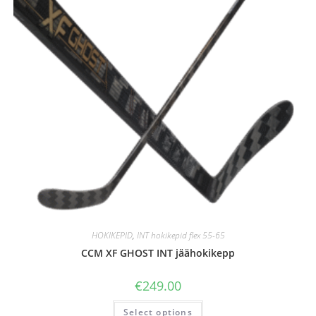
HOKIKEPID
,
INT hokikepid flex 55-65
CCM XF GHOST INT jäähokikepp
€
249.00
Select options