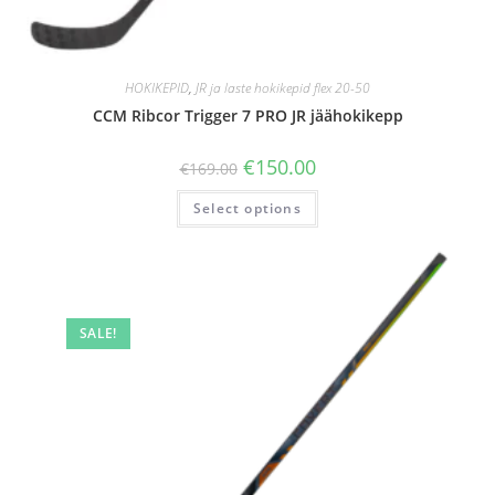
HOKIKEPID
,
JR ja laste hokikepid flex 20-50
CCM Ribcor Trigger 7 PRO JR jäähokikepp
€
150.00
€
169.00
Select options
SALE!