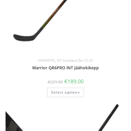
HOKIKEPID
,
INT hokikepid flex 55-65
Warrior QR6PRO INT jäähokikepp
€
189.00
€
229.00
Select options