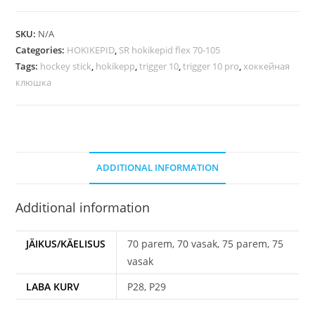
SKU:
N/A
Categories:
HOKIKEPID
,
SR hokikepid flex 70-105
Tags:
hockey stick
,
hokikepp
,
trigger 10
,
trigger 10 pro
,
хоккейная
клюшка
ADDITIONAL INFORMATION
Additional information
JÄIKUS/KÄELISUS
70 parem, 70 vasak, 75 parem, 75
vasak
LABA KURV
P28, P29