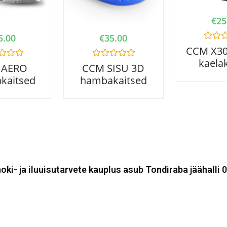
€
25
5.00
€
35.00
R
CCM X30 
a
kaela
t
R
 AERO
CCM SISU 3D
e
a
d
kaitsed
hambakaitsed
t
0
e
o
d
u
0
t
o
o
u
f
t
5
o
f
5
oki- ja iluuisutarvete kauplus asub Tondiraba jäähalli 0