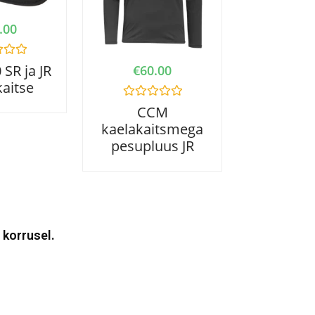
.00
SR ja JR
€
60.00
kaitse
R
CCM
a
kaelakaitsmega
t
e
pesupluus JR
d
0
o
u
t
o
f
5
 korrusel.