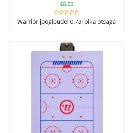
€
8.00
R
Warrior joogipudel 0.75l pika otsaga
a
t
e
d
0
o
u
t
o
f
5