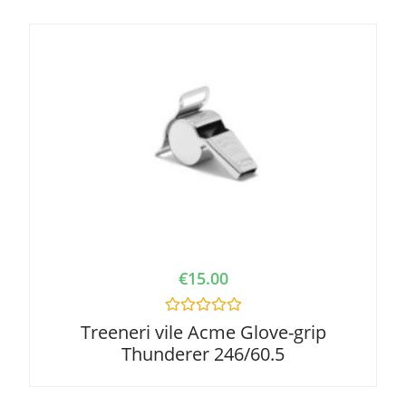
d
0
o
u
t
o
f
5
€
15.00
R
Treeneri vile Acme Glove-grip
a
Thunderer 246/60.5
t
e
d
0
o