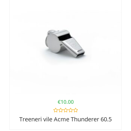
€
10.00
R
Treeneri vile Acme Thunderer 60.5
a
t
e