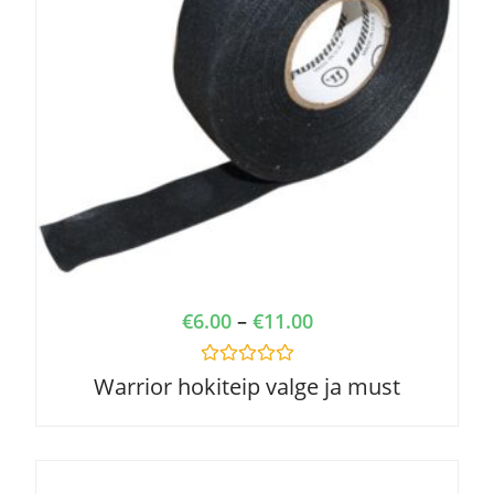
€
6.00
–
€
11.00
R
Warrior hokiteip valge ja must
a
t
e
d
0
o
u