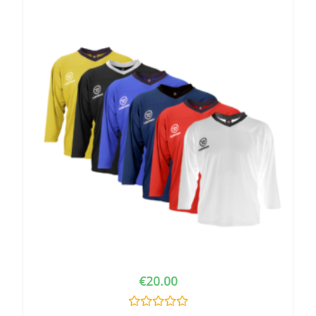
t
o
f
5
€
20.00