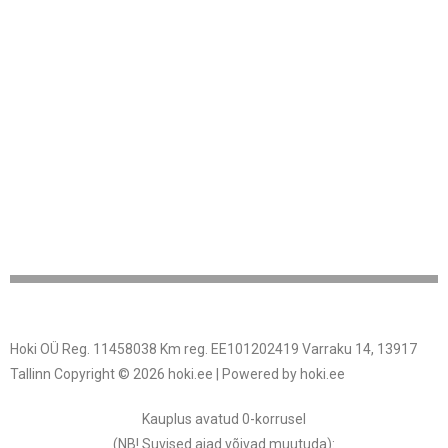
Hoki OÜ Reg. 11458038 Km reg. EE101202419 Varraku 14, 13917
Tallinn Copyright © 2026 hoki.ee | Powered by hoki.ee
Kauplus avatud 0-korrusel
(NB! Suvised ajad võivad muutuda
):