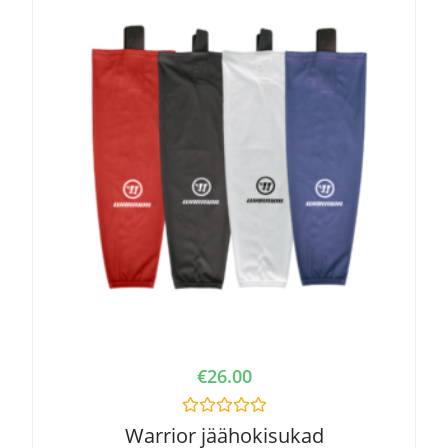
t
o
f
5
€
26.00
R
Warrior jäähokisukad
a