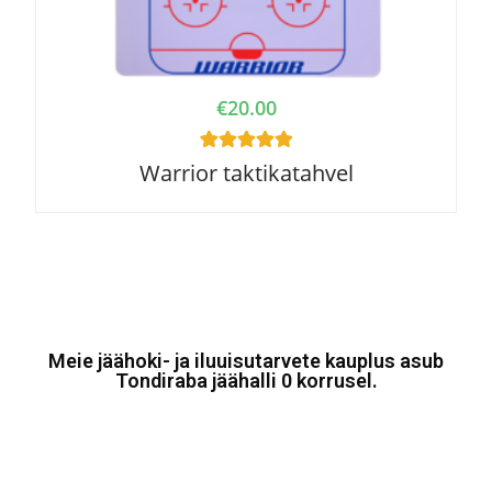
€
20.00
1
Rated
5.00
Warrior taktikatahvel
out of 5
based on
customer
rating
Meie jäähoki- ja iluuisutarvete kauplus asub
Tondiraba jäähalli 0 korrusel.