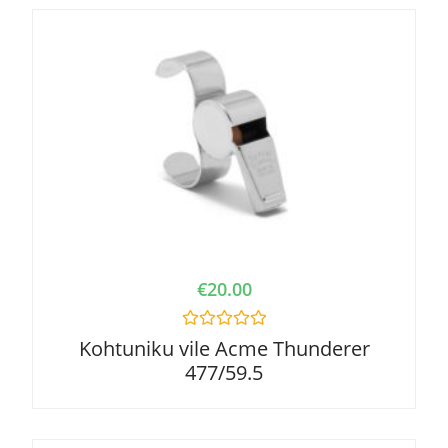
u
t
o
f
5
€
20.00
R
Kohtuniku vile Acme Thunderer
a
477/59.5
t
e
d
0
o
u