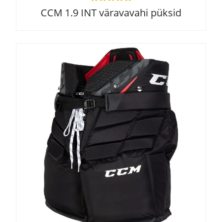
R
CCM 1.9 INT väravavahi püksid
a
t
e
d
0
o
u
t
o
f
5