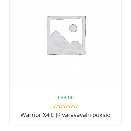
€
99.00
R
Warrior X4 E JR väravavahi püksid
a
t
e
d