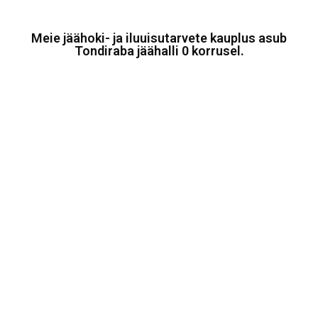
t
o
f
Meie jäähoki- ja iluuisutarvete kauplus asub
5
Tondiraba jäähalli 0 korrusel.