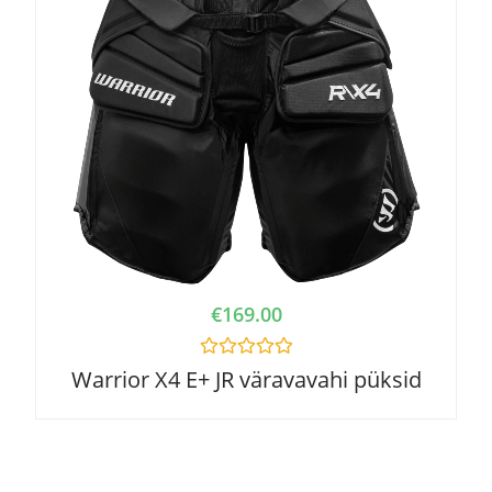
€
169.00
R
Warrior X4 E+ JR väravavahi püksid
a
t
e
d
0
o
u