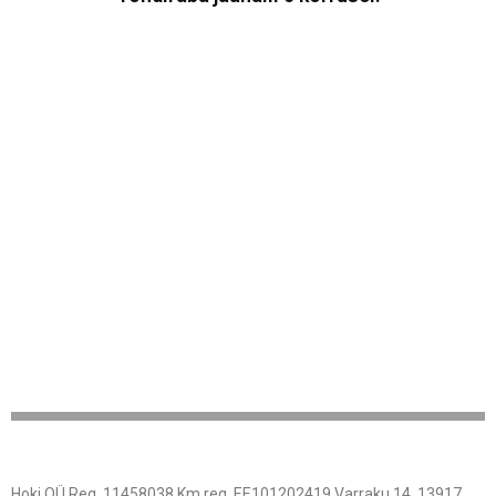
Hoki OÜ Reg. 11458038 Km reg. EE101202419 Varraku 14, 13917