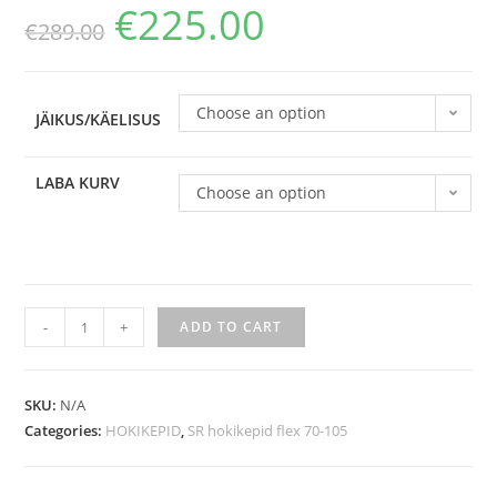
€
225.00
€
289.00
Choose an option
JÄIKUS/KÄELISUS
LABA KURV
Choose an option
-
+
ADD TO CART
SKU:
N/A
Categories:
HOKIKEPID
,
SR hokikepid flex 70-105