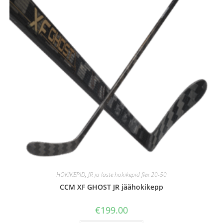
HOKIKEPID
,
JR ja laste hokikepid flex 20-50
CCM XF GHOST JR jäähokikepp
€
199.00