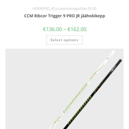
HOKIKEPID
,
JR ja laste hokikepid flex 20-50
CCM Ribcor Trigger 9 PRO JR jäähokikepp
€
136.00
–
€
162.00
Select options