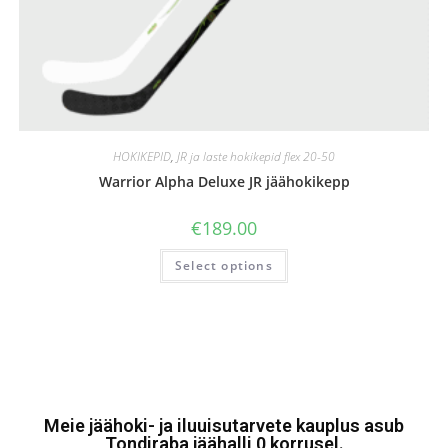
HOKIKEPID
,
JR ja laste hokikepid flex 20-50
Warrior Alpha Deluxe JR jäähokikepp
€
189.00
Select options
Meie jäähoki- ja iluuisutarvete kauplus asub
Tondiraba jäähalli 0 korrusel.