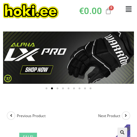
€
0.00
Previous Product
Next Product
SALE!