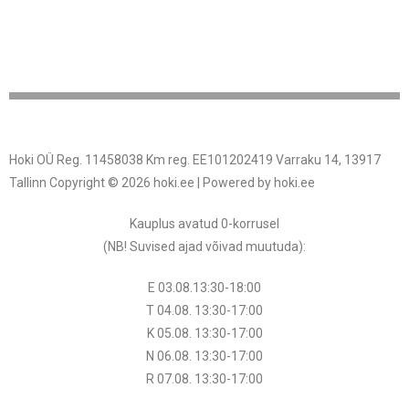
Hoki OÜ Reg. 11458038 Km reg. EE101202419 Varraku 14, 13917
Tallinn Copyright © 2026 hoki.ee | Powered by hoki.ee
Kauplus avatud 0-korrusel
(NB! Suvised ajad võivad muutuda
):
E 03.08.13:30-18:00
T 04.08.
13:30
-17:00
K 05.08.
13:30
-17:00
N 06.08.
13:30
-17:00
R 07.08.
13:30
-17:00