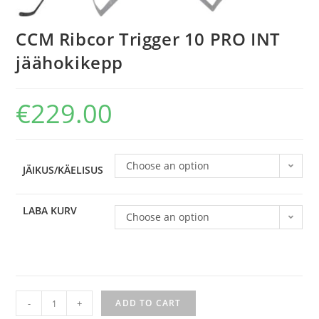
CCM Ribcor Trigger 10 PRO INT
jäähokikepp
€
229.00
Choose an option
JÄIKUS/KÄELISUS
LABA KURV
Choose an option
-
+
ADD TO CART