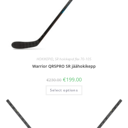
HOKIKEPID
,
SR hokikepid flex 70-105
Warrior QR5PRO SR jäähokikepp
€
199.00
€
230.00
Select options