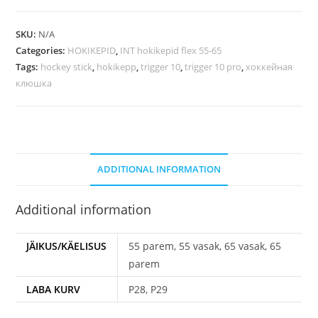
SKU:
N/A
Categories:
HOKIKEPID
,
INT hokikepid flex 55-65
Tags:
hockey stick
,
hokikepp
,
trigger 10
,
trigger 10 pro
,
хоккейная
клюшка
ADDITIONAL INFORMATION
Additional information
JÄIKUS/KÄELISUS
55 parem, 55 vasak, 65 vasak, 65
parem
LABA KURV
P28, P29