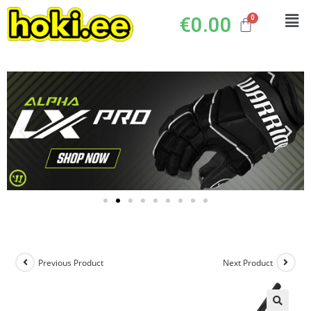
€
0.00
Previous Product
Next Product