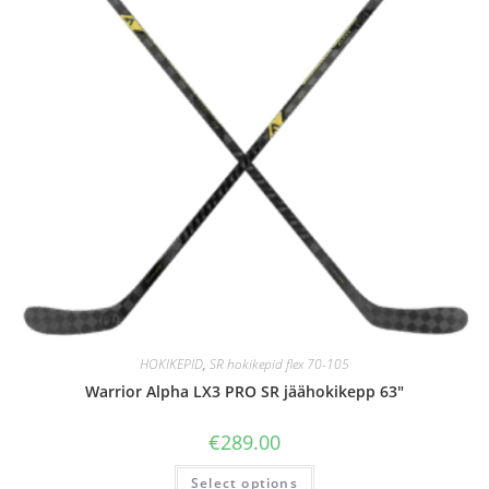
HOKIKEPID
,
SR hokikepid flex 70-105
Warrior Alpha LX3 PRO SR jäähokikepp 63″
€
289.00
Select options