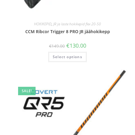
HOKIKEPID
,
JR ja laste hokikepid flex 20-50
CCM Ribcor Trigger 8 PRO JR jäähokikepp
€
130.00
€
149.00
Select options
SALE!