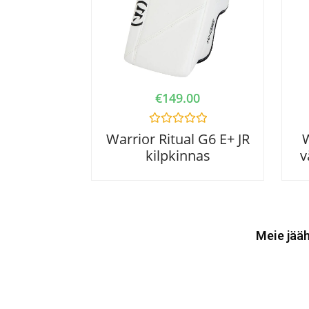
€
149.00
R
Warrior Ritual G6 E+ JR
a
kilpkinnas
v
t
e
d
0
o
u
t
o
Meie jääh
f
5