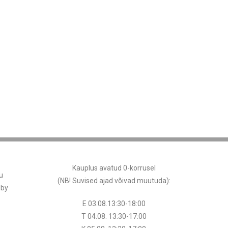
Kauplus avatud 0-korrusel
u
(NB! Suvised ajad võivad muutuda
):
 by
E 03.08.13:30-18:00
T 04.08.
13:30
-17:00