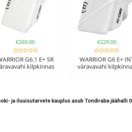
€
260.00
€
229.00
R
R
WARRIOR G6.1 E+ SR
WARRIOR G6 E+ IN
a
a
äravavahi kilpkinnas
väravavahi kilpkinn
t
t
e
e
d
d
0
0
o
o
u
u
t
t
o
o
oki- ja iluuisutarvete kauplus asub Tondiraba jäähalli 0
f
f
5
5