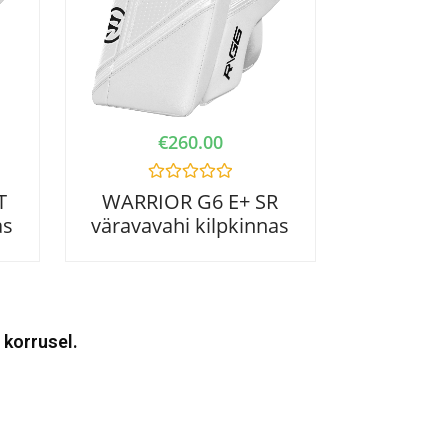
€
260.00
R
T
WARRIOR G6 E+ SR
a
as
väravavahi kilpkinnas
t
e
d
0
o
u
t
o
 korrusel.
f
5