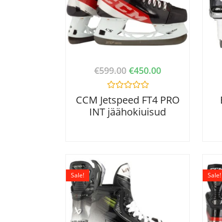
€
599.00
€
450.00
R
CCM Jetspeed FT4 PRO
a
INT jäähokiuisud
t
e
d
0
o
u
t
o
f
Sale!
Sale!
5