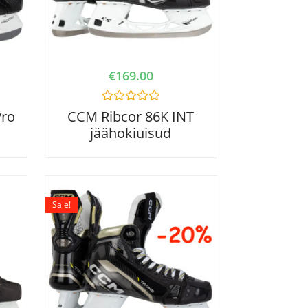
€
169.00
R
Pro
CCM Ribcor 86K INT
a
jäähokiuisud
t
e
d
0
o
u
t
o
Sale!
f
5