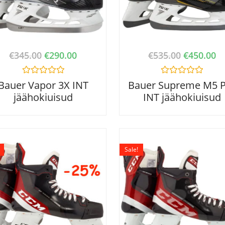
€
345.00
€
290.00
€
535.00
€
450.00
R
R
Bauer Vapor 3X INT
Bauer Supreme M5 
a
a
jäähokiuisud
INT jäähokiuisud
t
t
e
e
d
d
0
0
o
o
u
u
t
t
o
o
Sale!
f
f
5
5