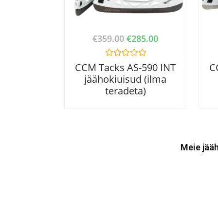
€
359.00
€
285.00
R
CCM Tacks AS-590 INT
C
a
jäähokiuisud (ilma
t
e
teradeta)
d
0
o
u
t
o
f
5
Meie jääh