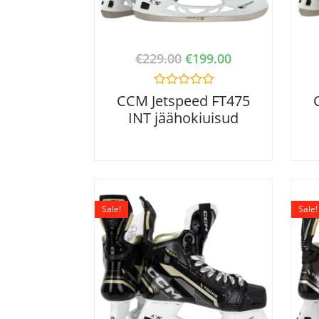
€
229.00
€
199.00
R
CCM Jetspeed FT475
a
INT jäähokiuisud
t
e
d
0
o
u
t
o
f
Sale!
Sale!
5