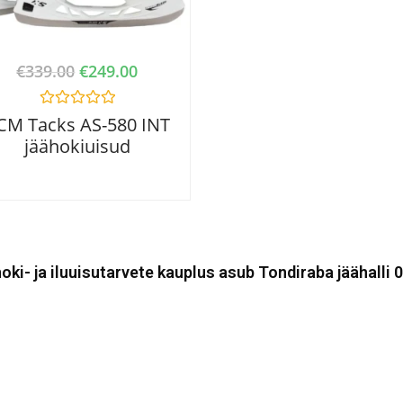
€
339.00
€
249.00
R
CM Tacks AS-580 INT
a
jäähokiuisud
t
e
d
0
o
u
t
o
f
5
oki- ja iluuisutarvete kauplus asub Tondiraba jäähalli 0