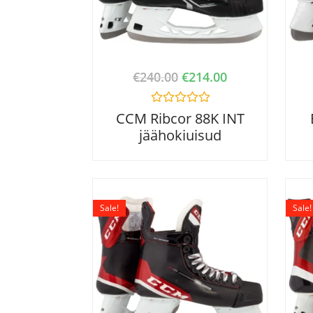
€
240.00
€
214.00
R
CCM Ribcor 88K INT
a
jäähokiuisud
t
e
d
0
o
u
t
o
Sale!
Sale!
f
5