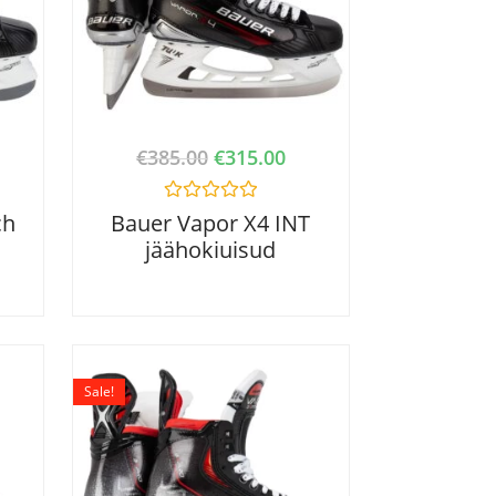
€
385.00
€
315.00
R
ch
Bauer Vapor X4 INT
a
jäähokiuisud
t
e
d
0
o
u
t
o
f
Sale!
5