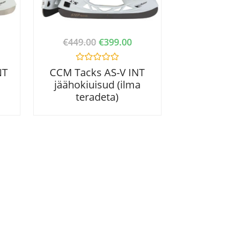
€
449.00
€
399.00
R
NT
CCM Tacks AS-V INT
a
jäähokiuisud (ilma
t
e
teradeta)
d
0
o
u
t
o
f
5