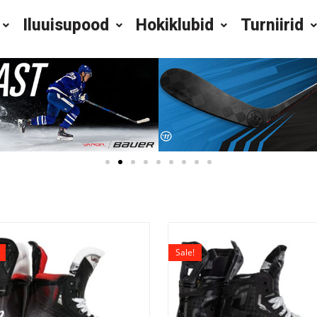
Iluuisupood
Hokiklubid
Turniirid
Sale!