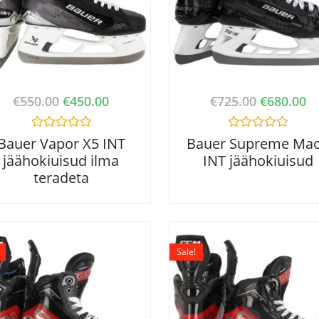
€
550.00
€
450.00
€
725.00
€
680.00
R
R
Bauer Vapor X5 INT
Bauer Supreme Ma
a
a
jäähokiuisud ilma
INT jäähokiuisud
t
t
e
e
teradeta
d
d
0
0
o
o
u
u
t
t
o
o
f
f
Sale!
5
5