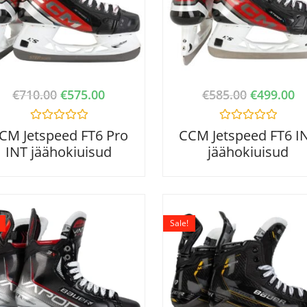
€
710.00
€
575.00
€
585.00
€
499.00
R
R
CM Jetspeed FT6 Pro
CCM Jetspeed FT6 I
a
a
INT jäähokiuisud
jäähokiuisud
t
t
e
e
d
d
0
0
o
o
u
u
t
t
o
o
Sale!
f
f
5
5