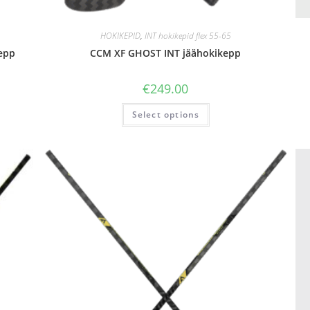
HOKIKEPID
,
INT hokikepid flex 55-65
kepp
CCM XF GHOST INT jäähokikepp
€
249.00
Select options