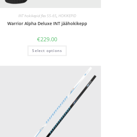
INT hokikepid flex 55-65
,
HOKIKEPID
Warrior Alpha Deluxe INT jäähokikepp
€
229.00
Select options