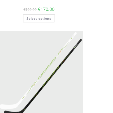
€
170.00
€
199.00
Select options