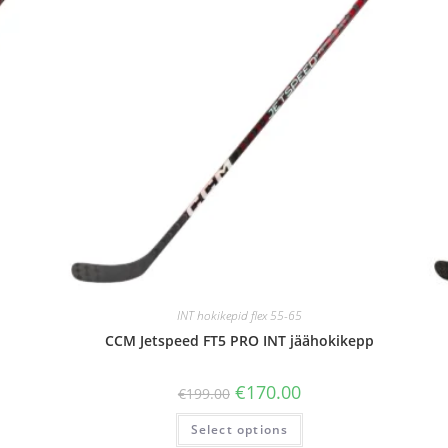
INT hokikepid flex 55-65
CCM Jetspeed FT5 PRO INT jäähokikepp
€
170.00
€
199.00
Select options