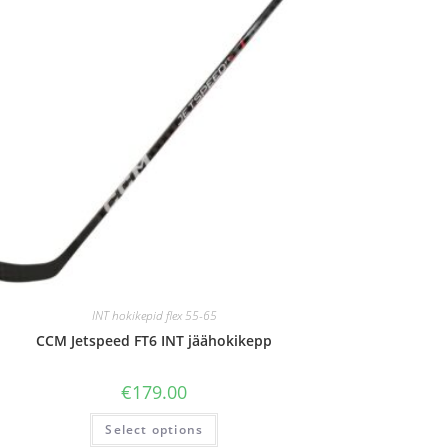
INT hokikepid flex 55-65
CCM Jetspeed FT6 INT jäähokikepp
€
179.00
Select options