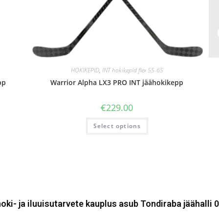
HOKIKEPID
,
INT hokikepid flex 55-65
pp
Warrior Alpha LX3 PRO INT jäähokikepp
€
229.00
Select options
oki- ja iluuisutarvete kauplus asub Tondiraba jäähalli 0