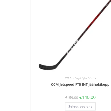
INT hokikepid flex 55-65
CCM Jetspeed FT5 INT jäähokikepp
€
140.00
€
159.00
Select options