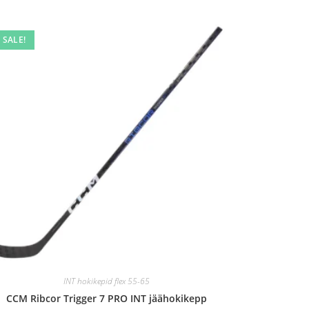
SALE!
INT hokikepid flex 55-65
CCM Ribcor Trigger 7 PRO INT jäähokikepp