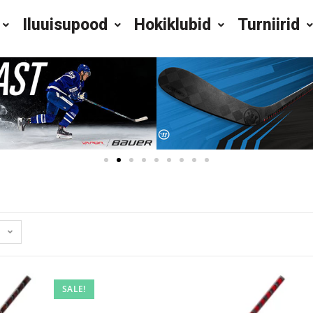
Iluuisupood
Hokiklubid
Turniirid
SALE!