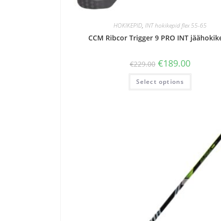
HOKIKEPID
,
INT hokikepid flex 55-65
CCM Ribcor Trigger 9 PRO INT jäähoki
€
189.00
€
229.00
Select options