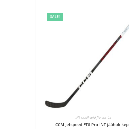
SALE!
INT hokikepid flex 55-65
CCM Jetspeed FT6 Pro INT jäähokike