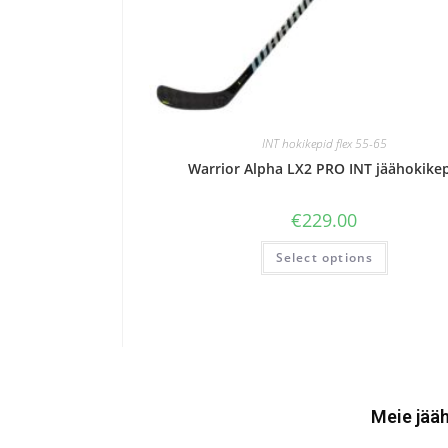
INT hokikepid flex 55-65
Warrior Alpha LX2 PRO INT jäähokike
€
229.00
Select options
Meie jääh