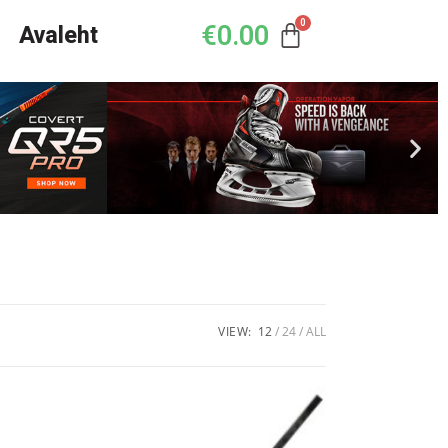
€
0.00
Avaleht
VIEW:
12
24
ALL