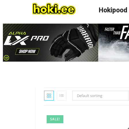
Hokipood
Default sorting
SALE!