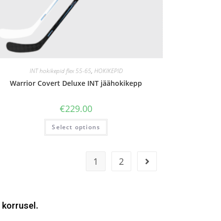
INT hokikepid flex 55-65
,
HOKIKEPID
Warrior Covert Deluxe INT jäähokikepp
€
229.00
Select options
1
2
 korrusel.