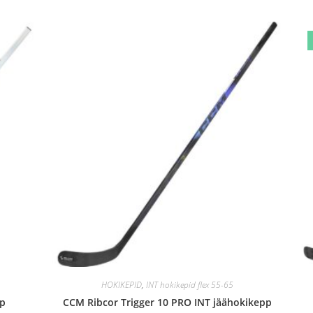
HOKIKEPID
,
INT hokikepid flex 55-65
pp
CCM Ribcor Trigger 10 PRO INT jäähokikepp