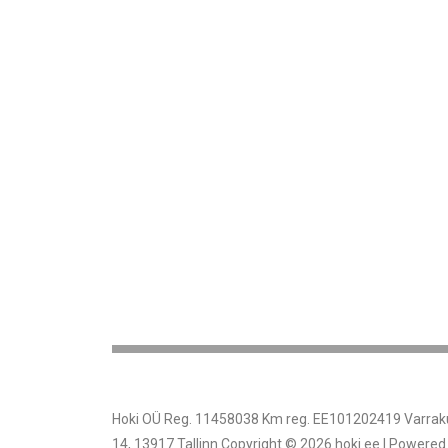
Hoki OÜ Reg. 11458038 Km reg. EE101202419 Varrak
14, 13917 Tallinn Copyright © 2026 hoki.ee | Powered