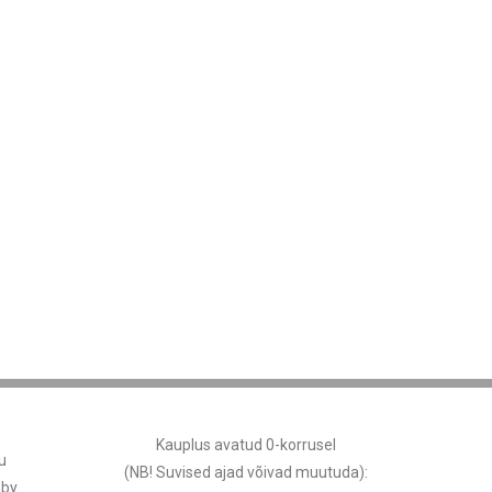
Kauplus avatud 0-korrusel
u
(NB! Suvised ajad võivad muutuda
):
 by