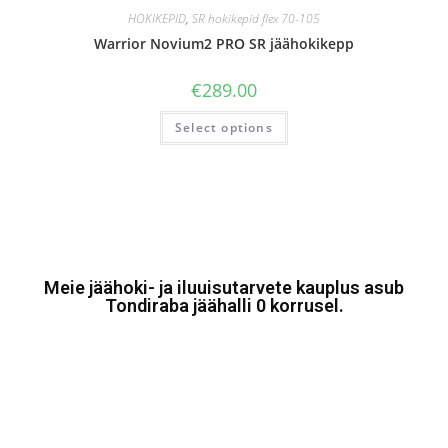
HOKIKEPID
,
SR hokikepid flex 70-105
Warrior Novium2 PRO SR jäähokikepp
€
289.00
Select options
Meie jäähoki- ja iluuisutarvete kauplus asub
Tondiraba jäähalli 0 korrusel.