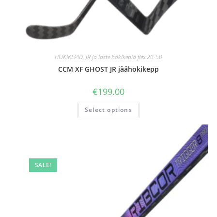
HOKIKEPID
,
JR ja laste hokikepid flex 20-50
CCM XF GHOST JR jäähokikepp
€
199.00
Select options
SALE!