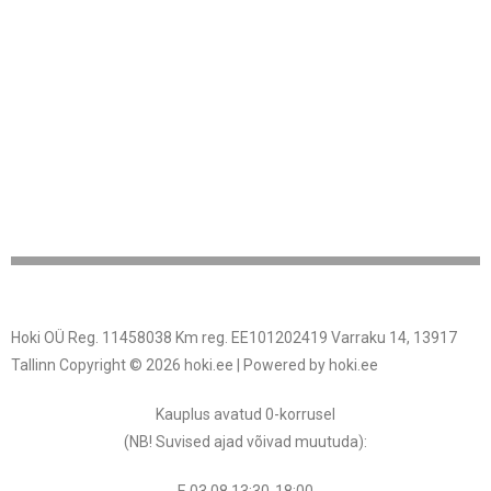
Hoki OÜ Reg. 11458038 Km reg. EE101202419 Varraku 14, 13917
Tallinn Copyright © 2026 hoki.ee | Powered by hoki.ee
Kauplus avatud 0-korrusel
(NB! Suvised ajad võivad muutuda
):
E 03.08.13:30-18:00