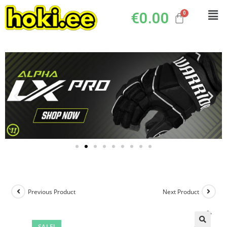
€
0.00
Previous Product
Next Product
SALE!