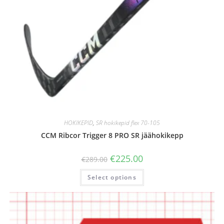
HOKIKEPID
,
SR hokikepid flex 70-105
CCM Ribcor Trigger 8 PRO SR jäähokikepp
€
225.00
€
289.00
Select options