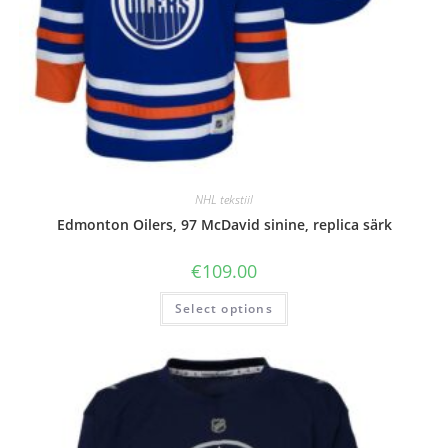
NHL tekstiil
Edmonton Oilers, 97 McDavid sinine, replica särk
€
109.00
Select options