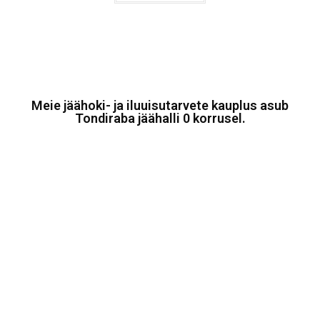
Meie jäähoki- ja iluuisutarvete kauplus asub
Tondiraba jäähalli 0 korrusel.