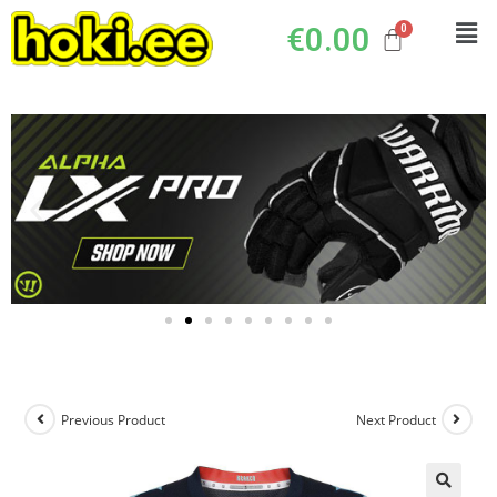
€
0.00
Previous Product
Next Product