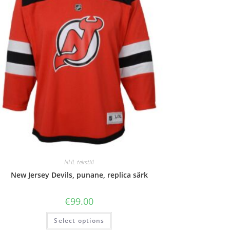
NHL tekstiil
New Jersey Devils, punane, replica särk
€
99.00
Select options