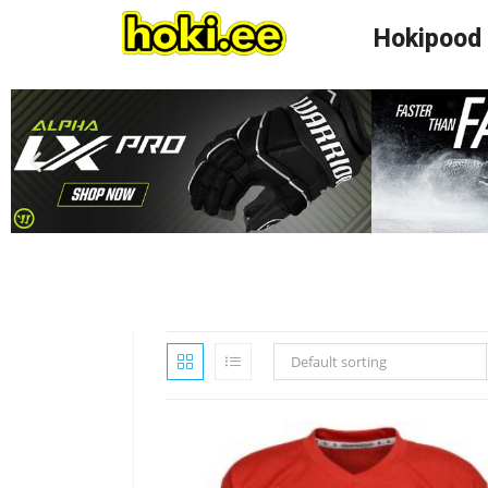
Hokipood
Default sorting