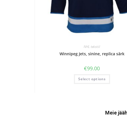
NHL tekstiil
Winnipeg Jets, sinine, replica särk
€
99.00
Select options
Meie jääh