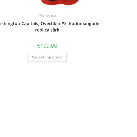
NHL tekstiil
shington Capitals, Ovechkin #8, kodumängude
replica särk
€
109.00
Select options