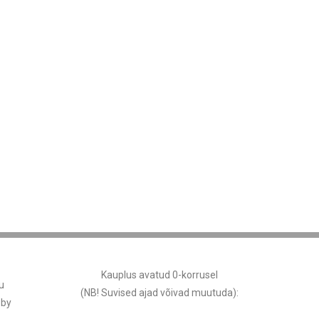
Kauplus avatud 0-korrusel
u
(NB! Suvised ajad võivad muutuda
):
 by