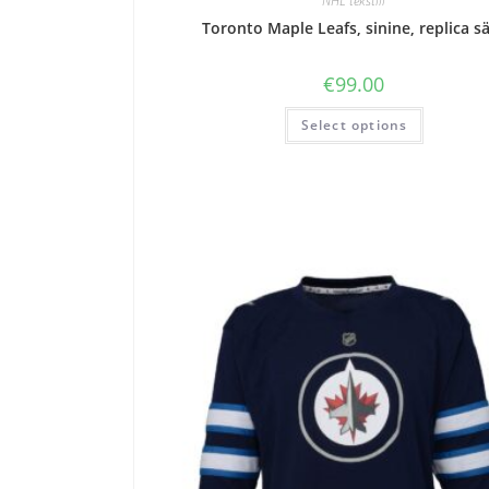
NHL tekstiil
Toronto Maple Leafs, sinine, replica s
€
99.00
Select options