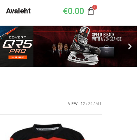
€
0.00
Avaleht
VIEW:
12
24
ALL