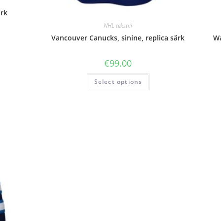
ärk
NHL tekstiil
Vancouver Canucks, sinine, replica särk
Wa
€
99.00
Select options