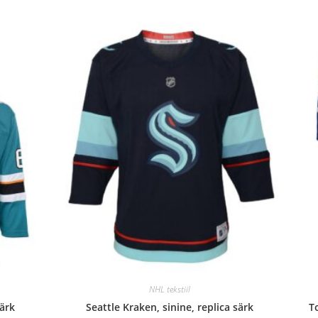
NHL tekstiil
särk
Seattle Kraken, sinine, replica särk
T