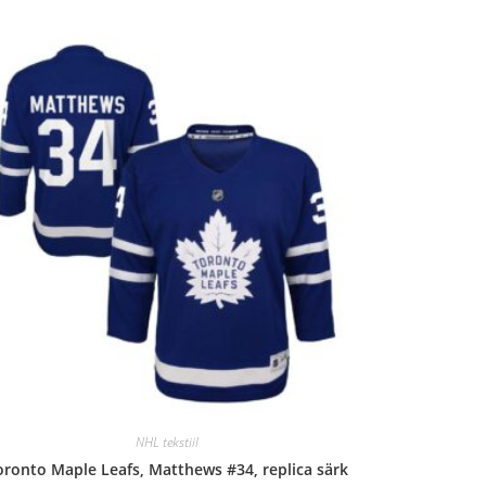
NHL tekstiil
oronto Maple Leafs, Matthews #34, replica särk