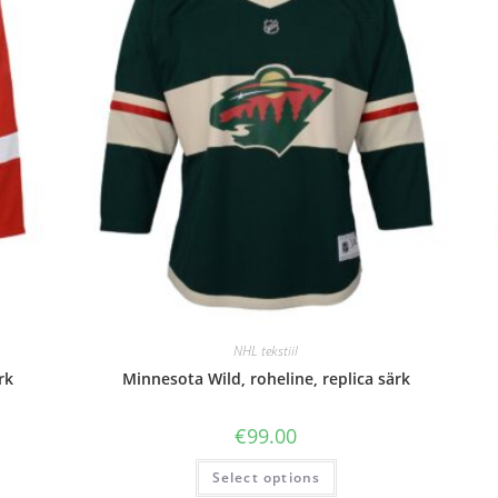
NHL tekstiil
rk
Minnesota Wild, roheline, replica särk
€
99.00
Select options