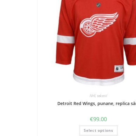
NHL tekstiil
Detroit Red Wings, punane, replica sä
€
99.00
Select options