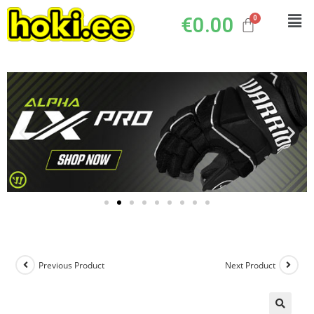
€
0.00
Previous Product
Next Product