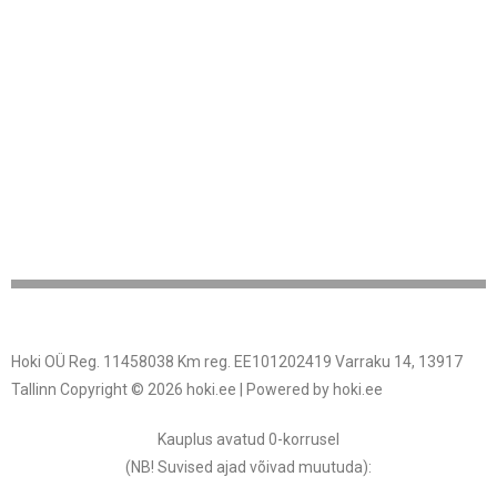
Hoki OÜ Reg. 11458038 Km reg. EE101202419 Varraku 14, 13917
Tallinn Copyright © 2026 hoki.ee | Powered by hoki.ee
Kauplus avatud 0-korrusel
(NB! Suvised ajad võivad muutuda
):