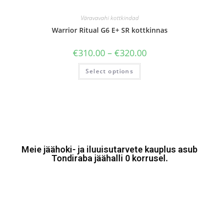
Väravavahi kottkindad
Warrior Ritual G6 E+ SR kottkinnas
€
310.00
–
€
320.00
Select options
Meie jäähoki- ja iluuisutarvete kauplus asub
Tondiraba jäähalli 0 korrusel.