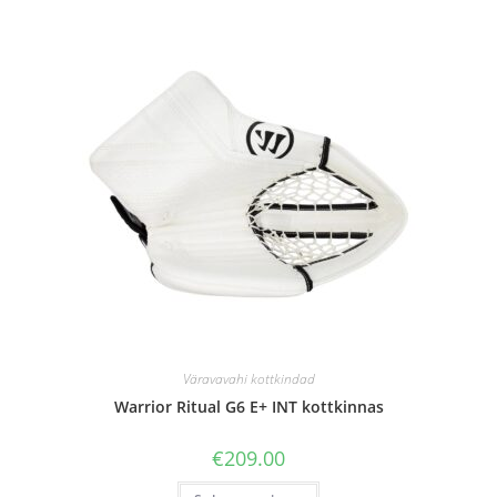
Väravavahi kottkindad
Warrior Ritual G6 E+ INT kottkinnas
€
209.00