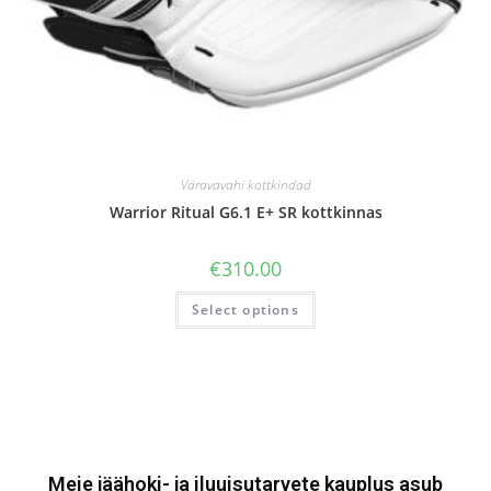
Väravavahi kottkindad
Warrior Ritual G6.1 E+ SR kottkinnas
€
310.00
Select options
Meie jäähoki- ja iluuisutarvete kauplus asub