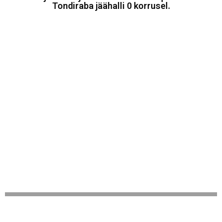
Tondiraba jäähalli 0 korrusel.