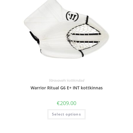
Väravavahi kottkindad
Warrior Ritual G6 E+ INT kottkinnas
€
209.00
Select options