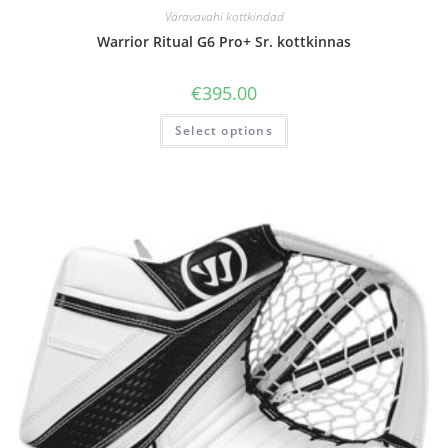
Väravavahi kottkindad
Warrior Ritual G6 Pro+ Sr. kottkinnas
€
395.00
Select options