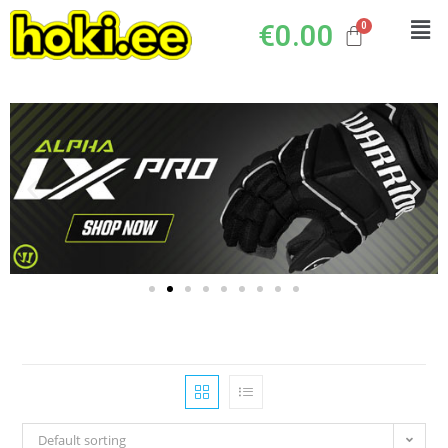
€
0.00
Default sorting