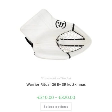
Väravavahi kottkindad
Warrior Ritual G6 E+ SR kottkinnas
€
310.00
–
€
320.00
Select options