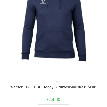
Tornaado
Warrior STREET OH Hoody JR tumesinine dressipluus
€
44.00