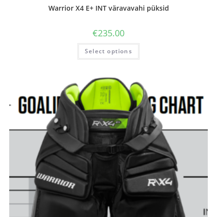
Warrior X4 E+ INT väravavahi püksid
€
235.00
Select options