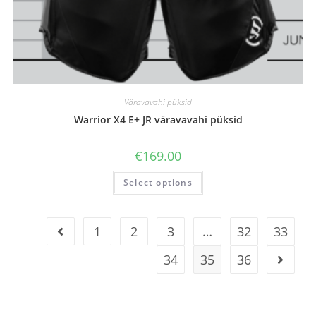
Väravavahi püksid
Warrior X4 E+ JR väravavahi püksid
€
169.00
Select options
1
2
3
…
32
33
34
35
36