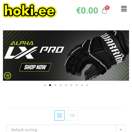
€
0.00
Default sorting