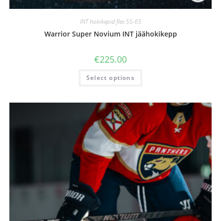
INT hokikepid flex 55-65
Warrior Super Novium INT jäähokikepp
€
225.00
Select options