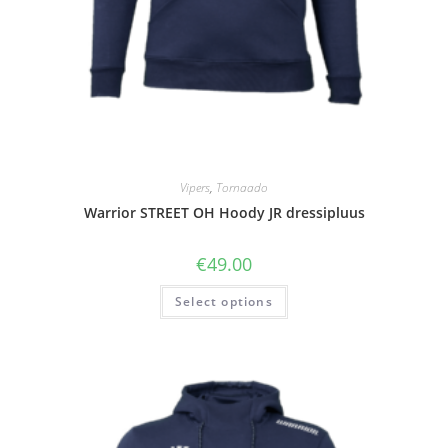
Vipers
,
Tornaado
Warrior STREET OH Hoody JR dressipluus
€
49.00
Select options