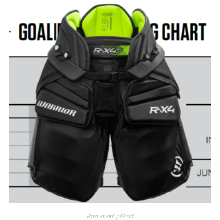
Väravavahi püksid