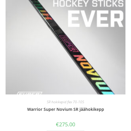
SR hokikepid flex 70-105
Warrior Super Novium SR jäähokikepp
€
275.00