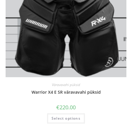
Väravavahi püksid
Warrior X4 E SR väravavahi püksid
€
220.00
Select options