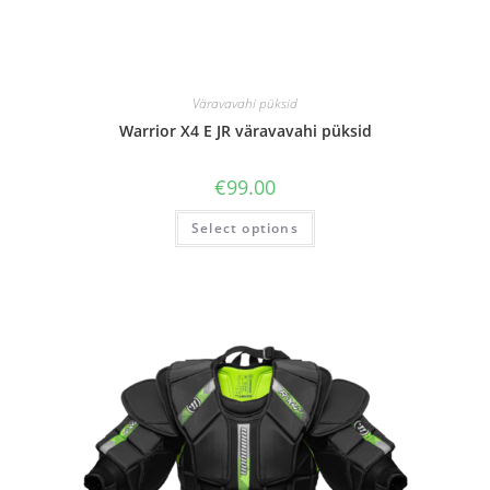
Väravavahi püksid
Warrior X4 E JR väravavahi püksid
€
99.00
Select options