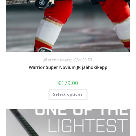
JR ja laste hokikepid flex 20-50
Warrior Super Novium JR jäähokikepp
€
179.00
Select options