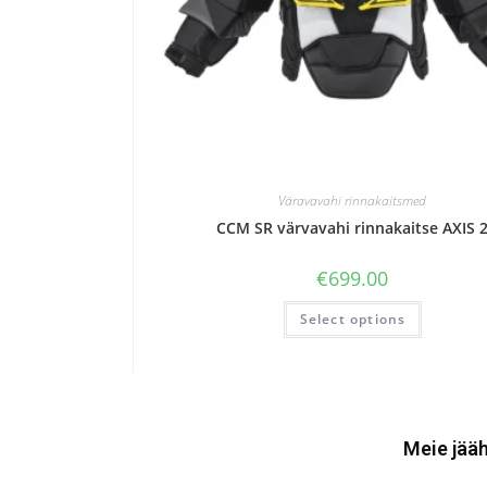
Väravavahi rinnakaitsmed
CCM SR värvavahi rinnakaitse AXIS 
€
699.00
Select options
Meie jääh