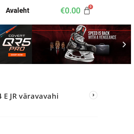
€
0.00
Avaleht
E JR väravavahi