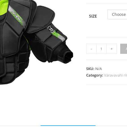
Choose 
SIZE
-
+
SKU:
N/A
Category:
Väravavahi r