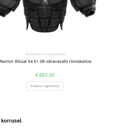
Väravavahi rinnakaitsmed
Warrior Ritual X4 E+ SR väravavahi rinnakaitse
€
489.00
Select options
 korrusel.