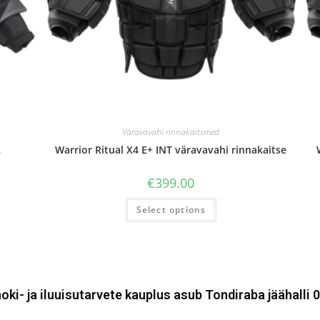
Väravavahi rinnakaitsmed
2
Warrior Ritual X4 E+ INT väravavahi rinnakaitse
€
399.00
Select options
oki- ja iluuisutarvete kauplus asub Tondiraba jäähalli 0