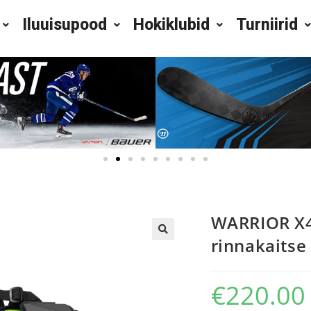
Iluuisupood
Hokiklubid
Turniirid
WARRIOR X4 
rinnakaitse
€
220.00