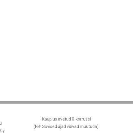
Kauplus avatud 0-korrusel
u
(NB! Suvised ajad võivad muutuda
):
 by