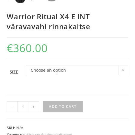
Warrior Ritual X4 E INT
väravavahi rinnakaitse
€
360.00
Choose an option
SIZE
-
+
ADD TO CART
SKU:
N/A
Category:
Väravavahi rinnakaitsmed