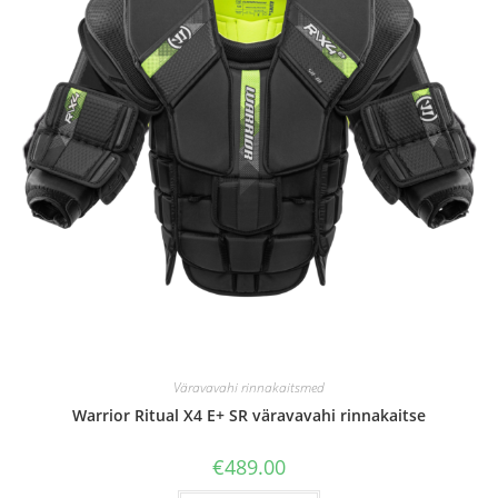
Väravavahi rinnakaitsmed
Warrior Ritual X4 E+ SR väravavahi rinnakaitse
€
489.00