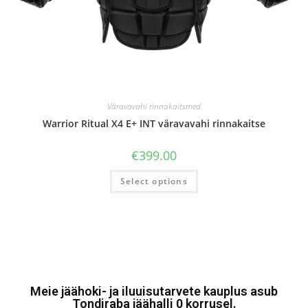
Väravavahi rinnakaitsmed
Warrior Ritual X4 E+ INT väravavahi rinnakaitse
€
399.00
Select options
Meie jäähoki- ja iluuisutarvete kauplus asub
Tondiraba jäähalli 0 korrusel.