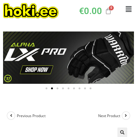
€
0.00
Previous Product
Next Product