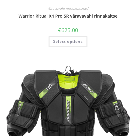
Väravavahi rinnakaitsmed
Warrior Ritual X4 Pro SR väravavahi rinnakaitse
€
625.00
Select options