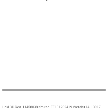
Hoki OÜ Reg. 11458038 Km reg. EE101202419 Varraku 14, 13917