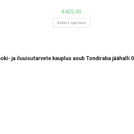
€
465.00
Select options
oki- ja iluuisutarvete kauplus asub Tondiraba jäähalli 0