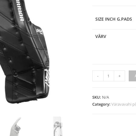
SIZE INCH G.PADS
VÄRV
-
+
SKU:
N/A
Category:
Väravavahi p