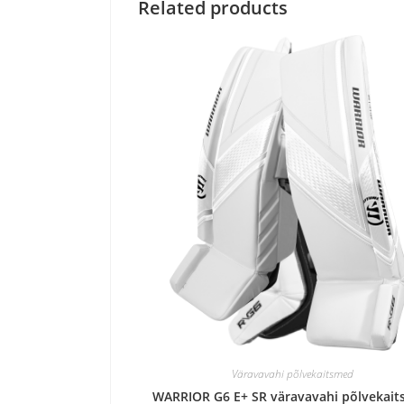
Related products
Väravavahi põlvekaitsmed
WARRIOR G6 E+ SR väravavahi põlvekai