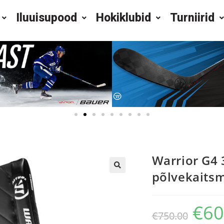
Iluuisupood
Hokiklubid
Turniirid
Warrior G4 
põlvekaits
€
60
€
750.00