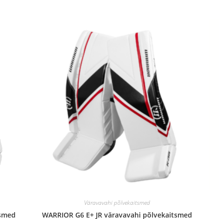
Väravavahi põlvekaitsmed
tsmed
WARRIOR G6 E+ JR väravavahi põlvekaitsmed