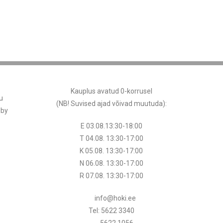
Kauplus avatud 0-korrusel
u
(NB! Suvised ajad võivad muutuda
):
 by
E 03.08.13:30-18:00
T 04.08.
13:30
-17:00
K 05.08.
13:30
-17:00
N 06.08.
13:30
-17:00
R 07.08.
13:30
-17:00
info@hoki.ee
Tel: 5622 3340