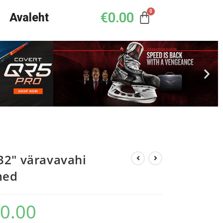
€
0.00
Avaleht
32″ väravavahi
med
0.00