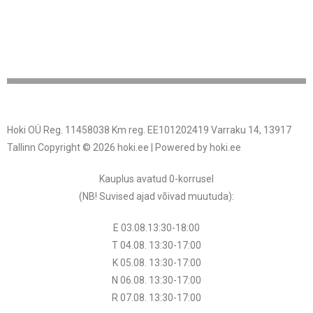
Hoki OÜ Reg. 11458038 Km reg. EE101202419 Varraku 14, 13917
Tallinn Copyright © 2026 hoki.ee | Powered by hoki.ee
Kauplus avatud 0-korrusel
(NB! Suvised ajad võivad muutuda
):
E 03.08.13:30-18:00
T 04.08.
13:30
-17:00
K 05.08.
13:30
-17:00
N 06.08.
13:30
-17:00
R 07.08.
13:30
-17:00