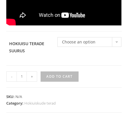
Choose an option
HOKIUISU TERADE
SUURUS
-
+
ADD TO CART
SKU:
N/A
Category:
Hokiuiskude terad