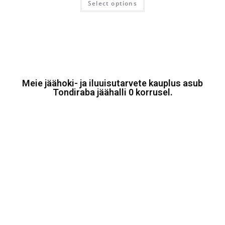
Select options
Meie jäähoki- ja iluuisutarvete kauplus asub
Tondiraba jäähalli 0 korrusel.