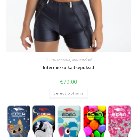
Iluuisu tarvikud
,
Iluuisuteksiil
Intermezzo kaitsepüksid
€
79.00
Select options