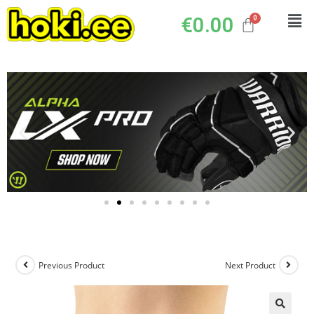
€
0.00
Previous Product
Next Product