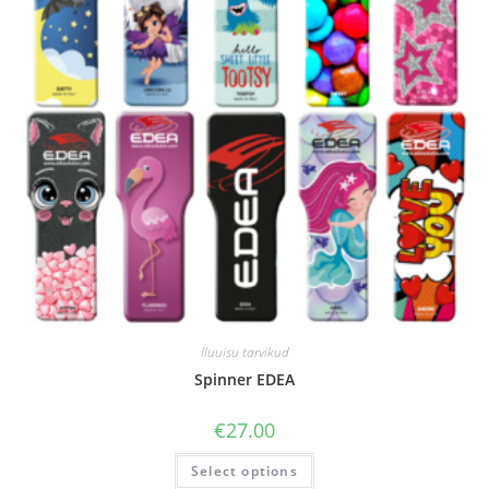
Iluuisu tarvikud
Spinner EDEA
€
27.00
Select options