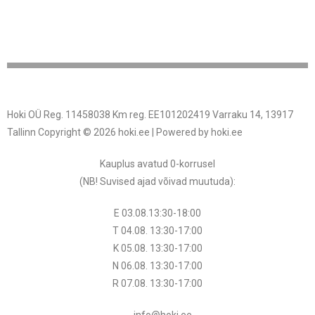
Hoki OÜ Reg. 11458038 Km reg. EE101202419 Varraku 14, 13917
Tallinn Copyright © 2026 hoki.ee | Powered by hoki.ee
Kauplus avatud 0-korrusel
(NB! Suvised ajad võivad muutuda
):
E 03.08.13:30-18:00
T 04.08.
13:30
-17:00
K 05.08.
13:30
-17:00
N 06.08.
13:30
-17:00
R 07.08.
13:30
-17:00