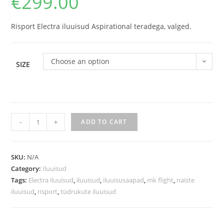
€
299.00
Risport Electra iluuisud Aspirational teradega, valged.
Choose an option
SIZE
-
+
ADD TO CART
SKU:
N/A
Category:
Iluuisud
Tags:
Electra iluuisud
,
iluuisud
,
iluuisusaapad
,
mk flight
,
naiste
iluuisud
,
risport
,
tüdrukute iluuisud