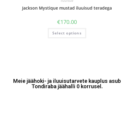
Iluuisud
Jackson Mystique mustad iluuisud teradega
€
170.00
Select options
Meie jäähoki- ja iluuisutarvete kauplus asub
Tondiraba jäähalli 0 korrusel.