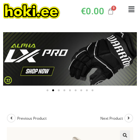
€
0.00
Previous Product
Next Product