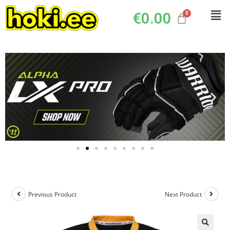
€
0.00
Previous Product
Next Product