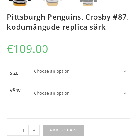
Pittsburgh Penguins, Crosby #87,
kodumängude replica särk
€
109.00
Choose an option
SIZE
VÄRV
Choose an option
-
+
ADD TO CART