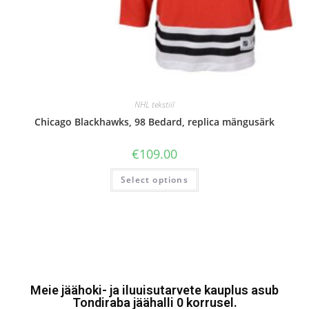
NHL tekstiil
Chicago Blackhawks, 98 Bedard, replica mängusärk
€
109.00
Select options
Meie jäähoki- ja iluuisutarvete kauplus asub
Tondiraba jäähalli 0 korrusel.