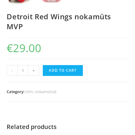
Detroit Red Wings nokamüts
MVP
€
29.00
-
+
ADD TO CART
Category:
NHL nokamütsid
Related products