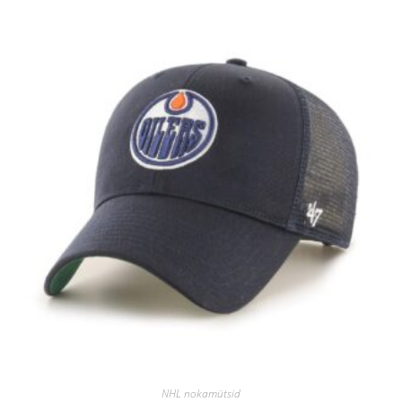
NHL nokamütsid