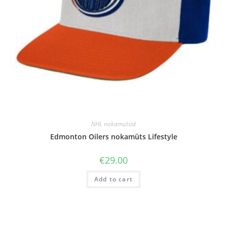
NHL nokamütsid
Edmonton Oilers nokamüts Lifestyle
€
29.00
Add to cart