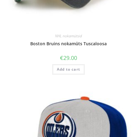
NHL nokamütsid
Boston Bruins nokamüts Tuscaloosa
€
29.00
Add to cart