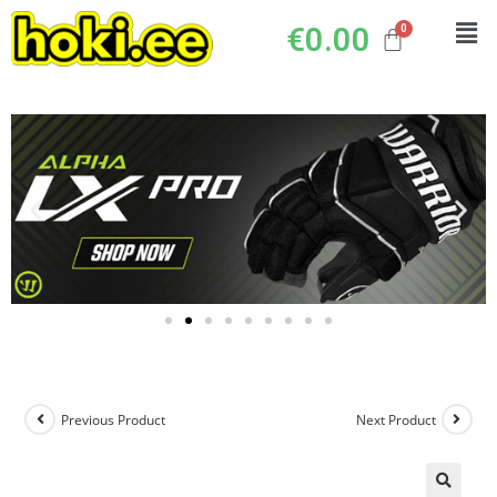
€
0.00
Previous Product
Next Product