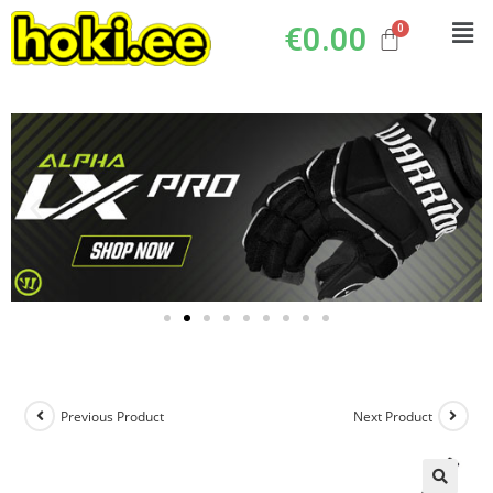
€
0.00
Previous Product
Next Product