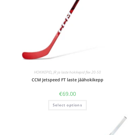
HOKIKEPID
,
JR ja laste hokikepid flex 20-50
CCM Jetspeed FT laste jäähokikepp
€
69.00
Select options