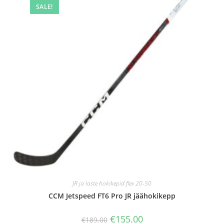
SALE!
JR ja laste hokikepid flex 20-50
CCM Jetspeed FT6 Pro JR jäähokikepp
€
155.00
€
189.00