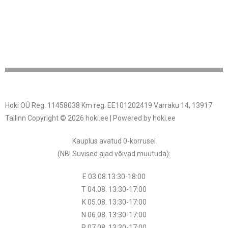
Hoki OÜ Reg. 11458038 Km reg. EE101202419 Varraku 14, 13917
Tallinn Copyright © 2026 hoki.ee | Powered by hoki.ee
Kauplus avatud 0-korrusel
(NB! Suvised ajad võivad muutuda
):
E 03.08.13:30-18:00
T 04.08.
13:30
-17:00
K 05.08.
13:30
-17:00
N 06.08.
13:30
-17:00
R 07.08.
13:30
-17:00