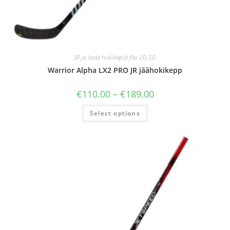
JR ja laste hokikepid flex 20-50
Warrior Alpha LX2 PRO JR jäähokikepp
€
110.00
–
€
189.00
Select options