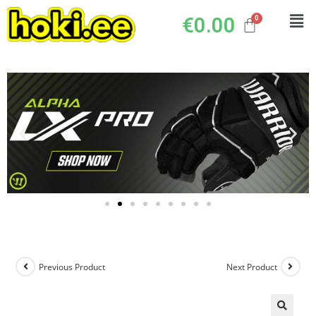
€
0.00
Previous Product
Next Product