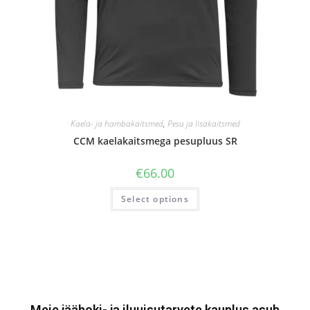
Kaela- ja hambakaitsmed
,
Pesu ja lisakaitsmed
CCM kaelakaitsmega pesupluus SR
€
66.00
Select options
Meie jäähoki- ja iluuisutarvete kauplus asub