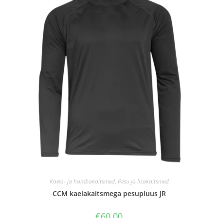
Kaela- ja hambakaitsmed
,
Pesu ja lisakaitsmed
CCM kaelakaitsmega pesupluus JR
€
60.00