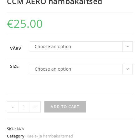
CCM AERO hambakaitsed
€
25.00
Choose an option
VÄRV
SIZE
Choose an option
-
+
ADD TO CART
SKU:
N/A
Category:
Kaela- ja hambakaitsmed