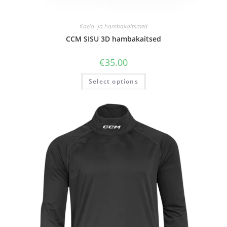
Kaela- ja hambakaitsmed
CCM SISU 3D hambakaitsed
€
35.00
Select options