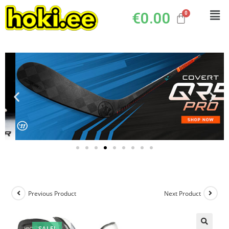
€
0.00
Previous Product
Next Product
SALE!