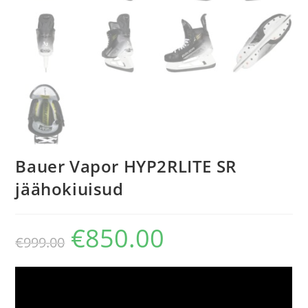
Bauer Vapor HYP2RLITE SR
jäähokiuisud
€
850.00
€
999.00