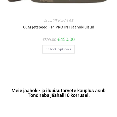
Uisud
,
INT uisud 4-6.5
CCM Jetspeed FT4 PRO INT jäähokiuisud
€
450.00
€
599.00
Select options
Meie jäähoki- ja iluuisutarvete kauplus asub
Tondiraba jäähalli 0 korrusel.