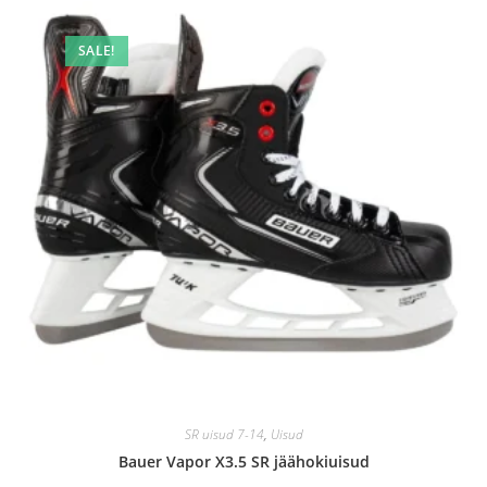
SALE!
SR uisud 7-14
,
Uisud
Bauer Vapor X3.5 SR jäähokiuisud