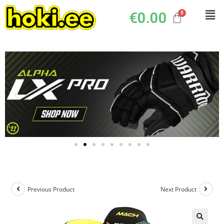
€
0.00
Previous Product
Next Product