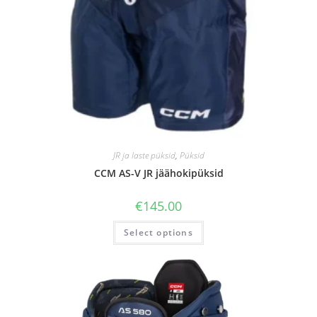
JR ja laste püksid
,
Püksid
CCM AS-V JR jäähokipüksid
€
145.00
Select options