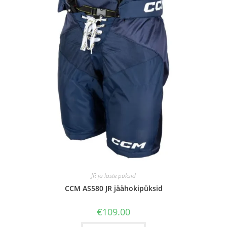
JR ja laste püksid
CCM AS580 JR jäähokipüksid
€
109.00