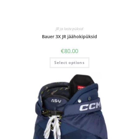
JR ja laste püksid
Bauer 3X JR jäähokipüksid
€
80.00
Select options