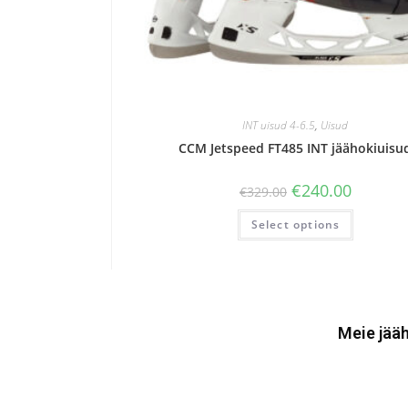
INT uisud 4-6.5
,
Uisud
CCM Jetspeed FT485 INT jäähokiuisu
€
240.00
€
329.00
Select options
Meie jääh