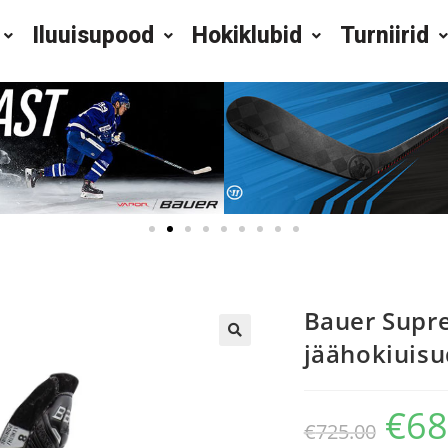
Iluuisupood
Hokiklubid
Turniirid
Bauer Supr
jäähokiuisu
€
68
€
725.00