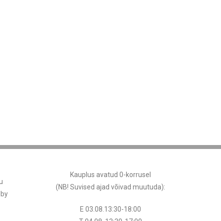
Kauplus avatud 0-korrusel
u
(NB! Suvised ajad võivad muutuda
):
 by
E 03.08.13:30-18:00