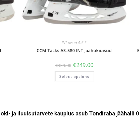
INT uisud 4-6.5
d
CCM Tacks AS-580 INT jäähokiuisud
€
249.00
€
339.00
Select options
oki- ja iluuisutarvete kauplus asub Tondiraba jäähalli 0