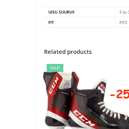
UISU SUURUS
5 (u 
FIT
FIT2
Related products
SALE!