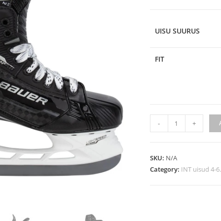
UISU SUURUS
FIT
-
+
SKU:
N/A
Category:
INT uisud 4-6