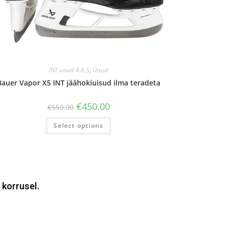
INT uisud 4-6.5
,
Uisud
Bauer Vapor X5 INT jäähokiuisud ilma teradeta
€
450.00
€
550.00
Select options
 korrusel.