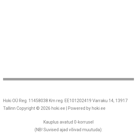
Hoki OÜ Reg. 11458038 Km reg. EE101202419 Varraku 14, 13917
Tallinn Copyright © 2026 hoki.ee | Powered by hoki.ee
Kauplus avatud 0-korrusel
(NB! Suvised ajad võivad muutuda
):