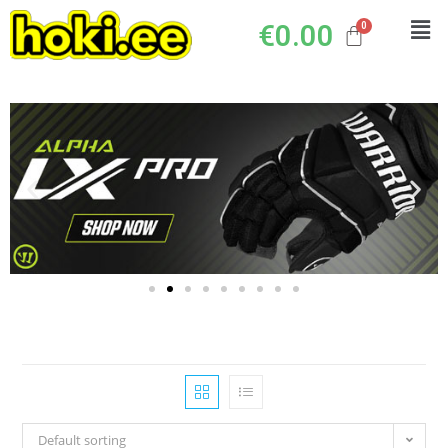
€
0.00
Default sorting