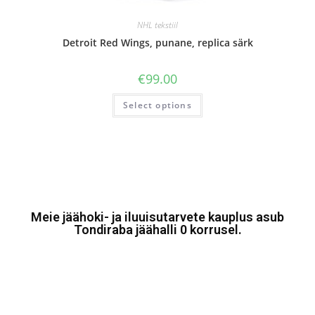
NHL tekstiil
Detroit Red Wings, punane, replica särk
€
99.00
Select options
Meie jäähoki- ja iluuisutarvete kauplus asub
Tondiraba jäähalli 0 korrusel.