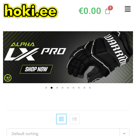
€
0.00
Default sorting