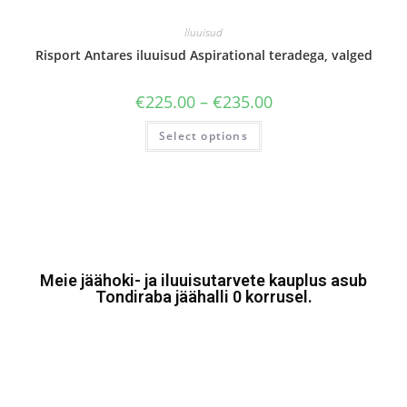
Iluuisud
Risport Antares iluuisud Aspirational teradega, valged
€
225.00
–
€
235.00
Select options
Meie jäähoki- ja iluuisutarvete kauplus asub
Tondiraba jäähalli 0 korrusel.