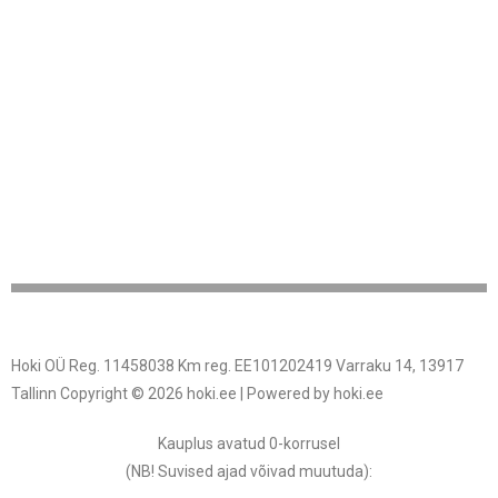
Hoki OÜ Reg. 11458038 Km reg. EE101202419 Varraku 14, 13917
Tallinn Copyright © 2026 hoki.ee | Powered by hoki.ee
Kauplus avatud 0-korrusel
(NB! Suvised ajad võivad muutuda
):