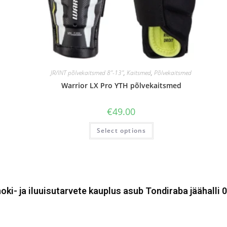
JR/INT põlvekaitsmed 8"-13"
,
Kaitsmed
,
Põlvekaitsmed
Warrior LX Pro YTH põlvekaitsmed
€
49.00
Select options
oki- ja iluuisutarvete kauplus asub Tondiraba jäähalli 0