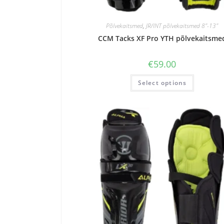
Põlvekaitsmed
,
JR/INT põlvekaitsmed 8"-13"
CCM Tacks XF Pro YTH põlvekaitsme
€
59.00
Select options