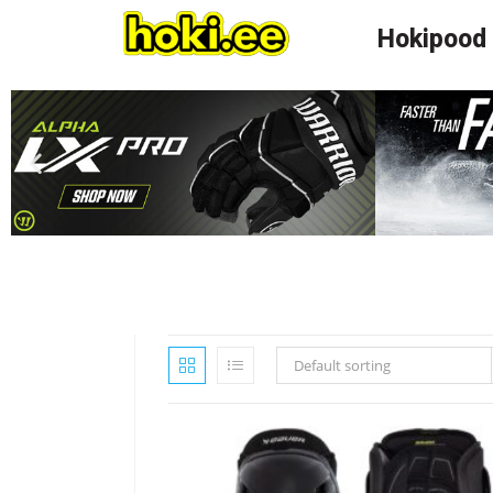
Hokipood
Default sorting