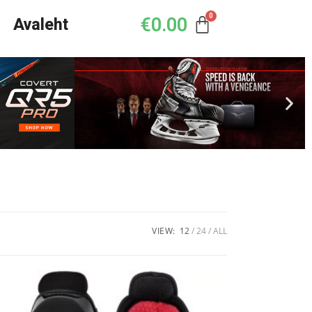
€
0.00
Avaleht
VIEW:
12
24
ALL