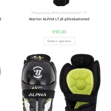
Põlvekaitsmed
,
JR/INT põlvekaitsmed 8"-13"
d
Warrior ALPHA LT JR põlvekaitsmed
€
90.00
Select options