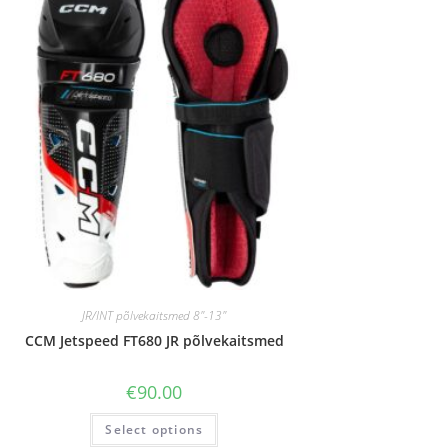
JR/INT põlvekaitsmed 8"-13"
CCM Jetspeed FT680 JR põlvekaitsmed
€
90.00
Select options