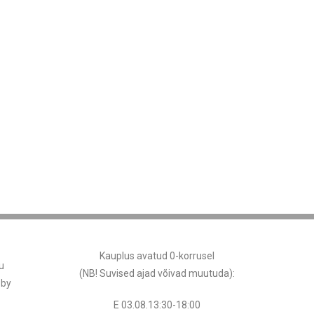
Kauplus avatud 0-korrusel
u
(NB! Suvised ajad võivad muutuda
):
 by
E 03.08.13:30-18:00