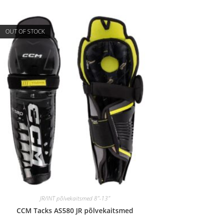
OUT OF STOCK
JR/INT põlvekaitsmed 8"-13"
CCM Tacks AS580 JR põlvekaitsmed