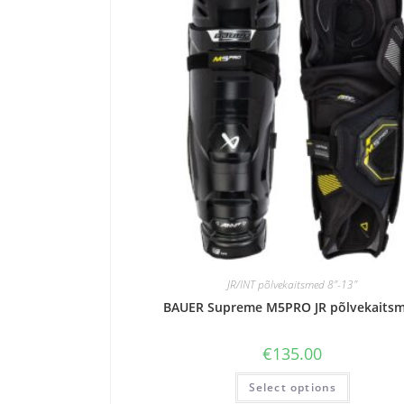
JR/INT põlvekaitsmed 8"-13"
BAUER Supreme M5PRO JR põlvekaits
€
135.00
Select options