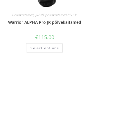
Põlvekaitsmed
,
JR/INT põlvekaitsmed 8"-13"
Warrior ALPHA Pro JR põlvekaitsmed
€
115.00
Select options