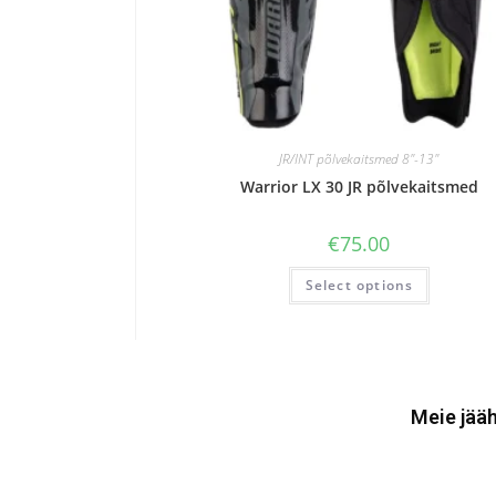
JR/INT põlvekaitsmed 8"-13"
Warrior LX 30 JR põlvekaitsmed
€
75.00
Select options
Meie jääh