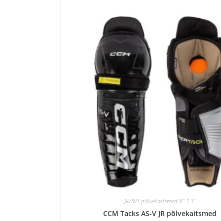
JR/INT põlvekaitsmed 8"-13"
CCM Tacks AS-V JR põlvekaitsmed