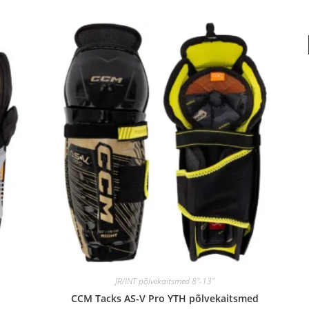
JR/INT põlvekaitsmed 8"-13"
CCM Tacks AS-V Pro YTH põlvekaitsmed