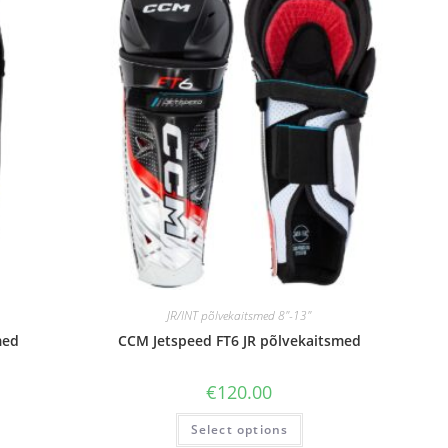
JR/INT põlvekaitsmed 8"-13"
med
CCM Jetspeed FT6 JR põlvekaitsmed
€
120.00
Select options